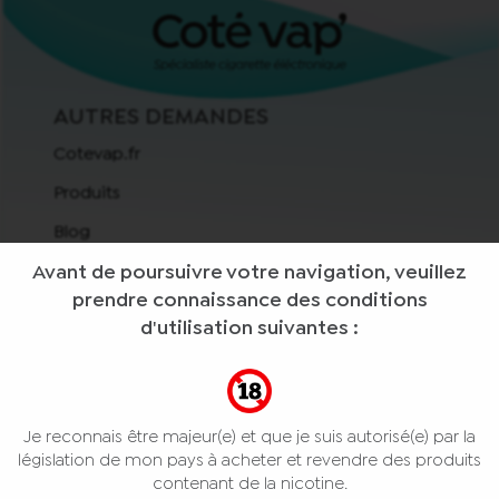
AUTRES DEMANDES
Cotevap.fr
Produits
Blog
INFOS PRATIQUES
Avant de poursuivre votre navigation, veuillez
prendre connaissance des conditions
FAQ
d'utilisation suivantes :
Contact
Points de vente
ESPACE PRO
Je reconnais être majeur(e) et que je suis autorisé(e) par la
Accéder à l'espace pro
législation de mon pays à acheter et revendre des produits
contenant de la nicotine.