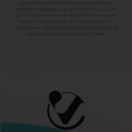
Les mèches de la résistance transportent par
capillarité le eliquide jusqu'au fil résistif. La pression
sur le bouton marche de la batterie provoque la
chauffe du fil résistif et vaporise le eliquide en
contact avec celui-ci. La vapeur produite remonte
jusqu'à l'embout buccal et est inhalée.